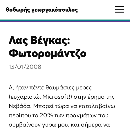
Μετάβαση
M
θοδωρής γεωργακόπουλος
σε
περιεχόμενο
Λας Βέγκας:
Φωτορομάντζο
13/01/2008
Α, ήταν πέντε θαυμάσιες μέρες
(ευχαριστώ, Microsoft!) στην έρημο της
Νεβάδα. Μπορεί τώρα να καταλαβαίνω
περίπου το 20% των πραγμάτων που
συμβαίνουν γύρω μου, και σήμερα να