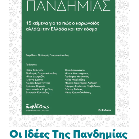
Οι Ιδέες Της Πανδημίας