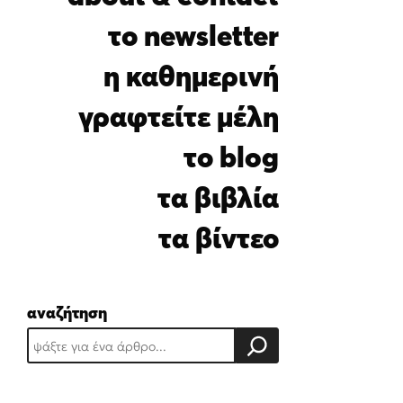
i
l
το newsletter
*
η καθημερινή
γραφτείτε μέλη
το blog
τα βιβλία
τα βίντεο
αναζήτηση