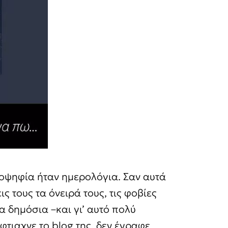
ειοψηφία ήταν ημερολόγια. Σαν αυτά
 τους τα όνειρά τους, τις φοβίες
 δημόσια –και γι’ αυτό πολύ
φτιαχνε το blog της, δεν έγραφε