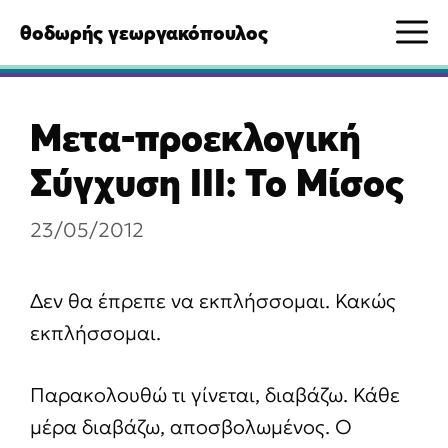
Μετάβαση
M
θοδωρής γεωργακόπουλος
σε
περιεχόμενο
Μετα-προεκλογική
Σύγχυση ΙΙΙ: Το Μίσος
23/05/2012
Δεν θα έπρεπε να εκπλήσσομαι. Κακώς
εκπλήσσομαι.
Παρακολουθώ τι γίνεται, διαβάζω. Κάθε
μέρα διαβάζω, αποσβολωμένος. Ο