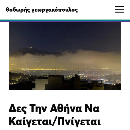
Μετάβαση
M
θοδωρής γεωργακόπουλος
σε
περιεχόμενο
Δες Την Αθήνα Να
Καίγεται/Πνίγεται