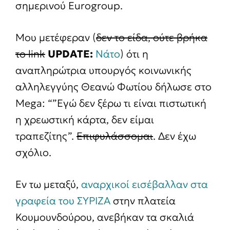
σημερινού Eurogroup.
Μου μετέφεραν (
δεν το είδα, ούτε βρήκα
το link
UPDATE:
Νάτο
) ότι η
αναπληρώτρια υπουργός κοινωνικής
αλληλεγγύης Θεανώ Φωτίου δήλωσε στο
Mega: “”Εγώ δεν ξέρω τι είναι πιστωτική
η χρεωστική κάρτα, δεν είμαι
τραπεζίτης”.
Επιφυλάσσομαι
. Δεν έχω
σχόλιο.
Εν τω μεταξύ,
αναρχικοί εισέβαλλαν στα
γραφεία του ΣΥΡΙΖΑ
στην πλατεία
Κουμουνδούρου, ανεβήκαν τα σκαλιά