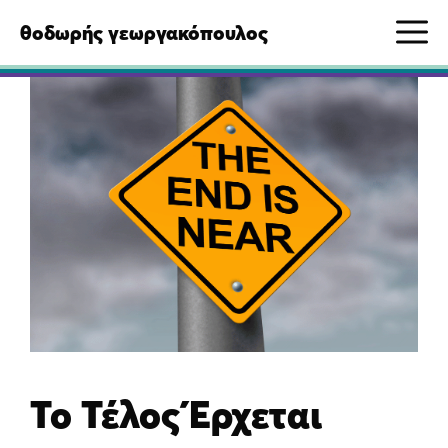
Μετάβαση
M
θοδωρής γεωργακόπουλος
σε
περιεχόμενο
Το Τέλος Έρχεται