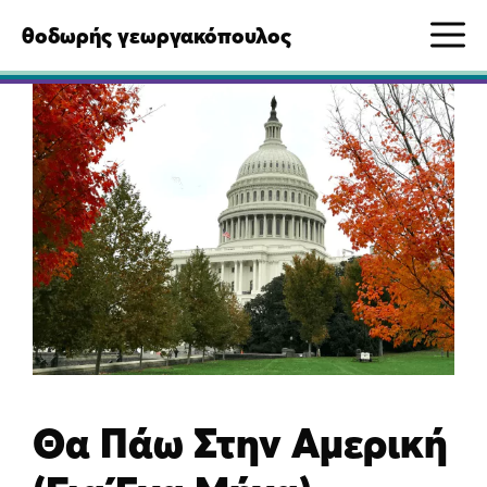
Μετάβαση
M
θοδωρής γεωργακόπουλος
σε
περιεχόμενο
Θα Πάω Στην Αμερική