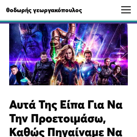
Μετάβαση
M
θοδωρής γεωργακόπουλος
σε
περιεχόμενο
Αυτά Της Είπα Για Να
Την Προετοιμάσω,
Καθώς Πηγαίναμε Να