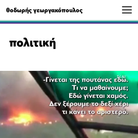
Μετάβαση
M
θοδωρής γεωργακόπουλος
σε
περιεχόμενο
πολιτική