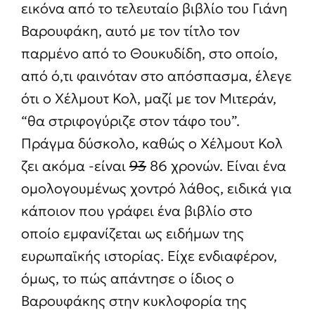
εικόνα από το τελευταίο βιβλίο του Γιάνη
Βαρουφάκη, αυτό με τον τίτλο τον
παρμένο από το Θουκυδίδη, στο οποίο,
από ό,τι φαινόταν στο απόσπασμα, έλεγε
ότι ο Χέλμουτ Κολ, μαζί με τον Μιτεράν,
“θα στριφογύριζε στον τάφο του”.
Πράγμα δύσκολο, καθώς ο Χέλμουτ Κολ
ζει ακόμα -είναι
93
86 χρονών. Είναι ένα
ομολογουμένως χοντρό λάθος, ειδικά για
κάποιον που γράφει ένα βιβλίο στο
οποίο εμφανίζεται ως ειδήμων της
ευρωπαϊκής ιστορίας. Είχε ενδιαφέρον,
όμως, το πώς απάντησε ο ίδιος ο
Βαρουφάκης στην κυκλοφορία της