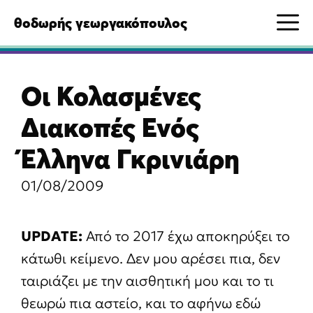
Μετάβαση
M
θοδωρής γεωργακόπουλος
σε
περιεχόμενο
Οι Κολασμένες
Διακοπές Ενός
Έλληνα Γκρινιάρη
01/08/2009
UPDATE:
Από το 2017 έχω αποκηρύξει το
κάτωθι κείμενο. Δεν μου αρέσει πια, δεν
ταιριάζει με την αισθητική μου και το τι
θεωρώ πια αστείο, και το αφήνω εδώ