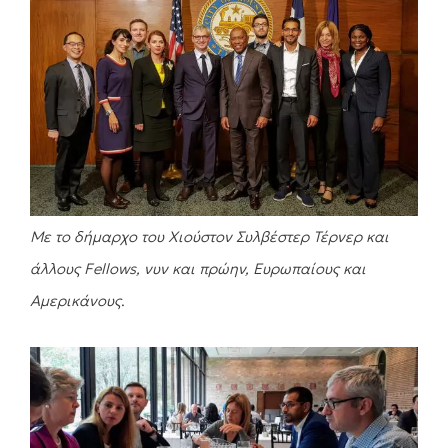
Με το δήμαρχο του Χιούστον Συλβέστερ Τέρνερ και
άλλους Fellows, νυν και πρώην, Ευρωπαίους και
Αμερικάνους
.