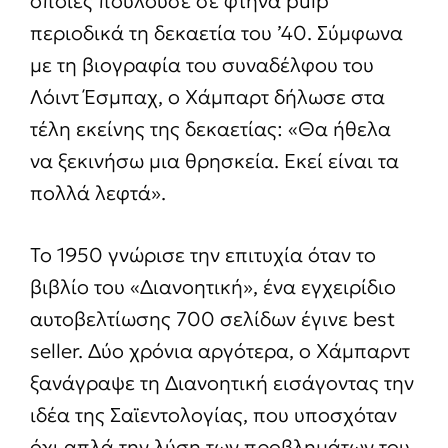
οποίες πουλούσε σε φτηνά pulp
περιοδικά τη δεκαετία του ’40. Σύμφωνα
με τη βιογραφία του συναδέλφου του
Λόιντ Έσμπαχ, ο Χάμπαρτ δήλωσε στα
τέλη εκείνης της δεκαετίας: «Θα ήθελα
να ξεκινήσω μια θρησκεία. Εκεί είναι τα
πολλά λεφτά».
Το 1950 γνώρισε την επιτυχία όταν το
βιβλίο του «Διανοητική», ένα εγχειρίδιο
αυτοβελτίωσης 700 σελίδων έγινε best
seller. Δύο χρόνια αργότερα, ο Χάμπαρντ
ξανάγραψε τη Διανοητική εισάγοντας την
ιδέα της Σαϊεντολογίας, που υποσχόταν
όχι απλά την λύση των προβλημάτων του