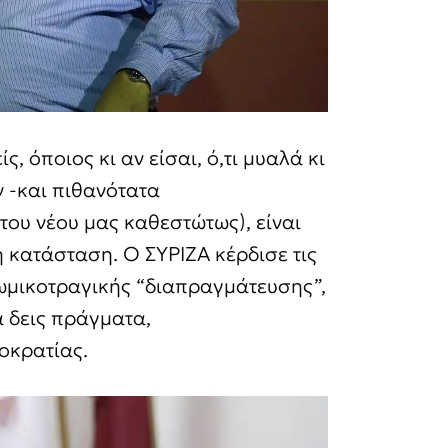
ς, όποιος κι αν είσαι, ό,τι μυαλά κι
ν -και πιθανότατα
ου νέου μας καθεστώτως), είναι
 κατάσταση. Ο ΣΥΡΙΖΑ κέρδισε τις
κωμικοτραγικής “διαπραγμάτευσης”,
α δεις πράγματα,
οκρατίας.