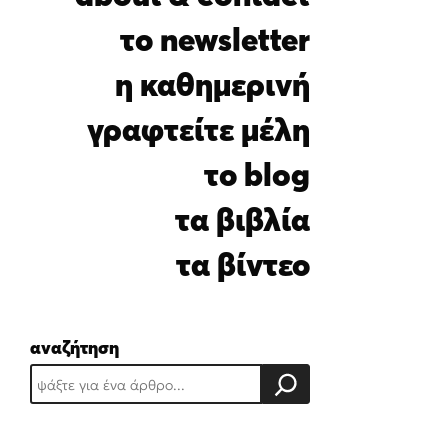
i
l
το newsletter
*
η καθημερινή
γραφτείτε μέλη
το blog
τα βιβλία
τα βίντεο
αναζήτηση