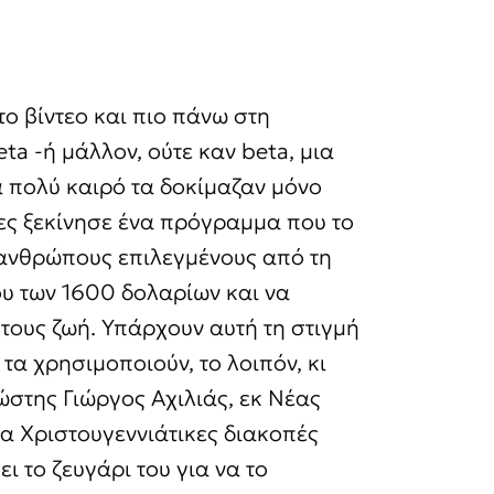
το βίντεο και πιο πάνω στη
ta -ή μάλλον, ούτε καν beta, μια
ια πολύ καιρό τα δοκίμαζαν μόνο
νες ξεκίνησε ένα πρόγραμμα που το
σε ανθρώπους επιλεγμένους από τη
ου των 1600 δολαρίων και να
τους ζωή. Υπάρχουν αυτή τη στιγμή
 τα χρησιμοποιούν, το λοιπόν, κι
ώστης Γιώργος Αχιλιάς, εκ Νέας
ια Χριστουγεννιάτικες διακοπές
 το ζευγάρι του για να το