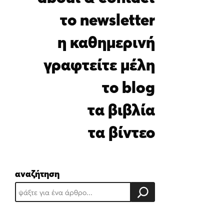
i
l
το newsletter
*
η καθημερινή
γραφτείτε μέλη
το blog
τα βιβλία
τα βίντεο
αναζήτηση