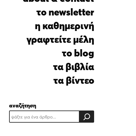
i
l
το newsletter
*
η καθημερινή
γραφτείτε μέλη
το blog
τα βιβλία
τα βίντεο
αναζήτηση