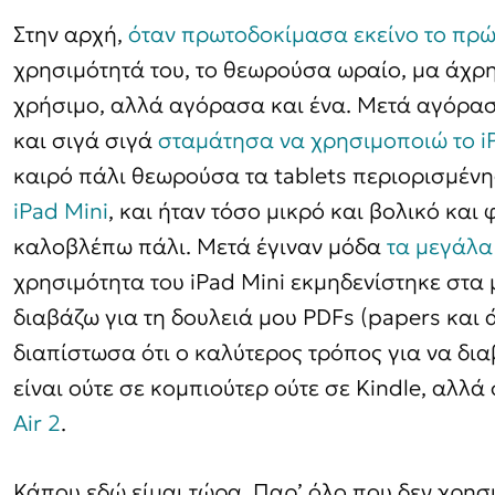
Στην αρχή,
όταν πρωτοδοκίμασα εκείνο το πρώ
χρησιμότητά του, το θεωρούσα ωραίο, μα άχρ
χρήσιμο, αλλά αγόρασα και ένα. Μετά αγόρασα
και σιγά σιγά
σταμάτησα να χρησιμοποιώ το i
καιρό πάλι θεωρούσα τα tablets περιορισμέν
iPad Mini
, και ήταν τόσο μικρό και βολικό και
καλοβλέπω πάλι. Μετά έγιναν μόδα
τα μεγάλα
χρησιμότητα του iPad Mini εκμηδενίστηκε στα 
διαβάζω για τη δουλειά μου PDFs (papers και 
διαπίστωσα ότι ο καλύτερος τρόπος για να δια
είναι ούτε σε κομπιούτερ ούτε σε Kindle, αλλά
Air 2
.
Κάπου εδώ είμαι τώρα. Παρ’ όλο που δεν χρησ