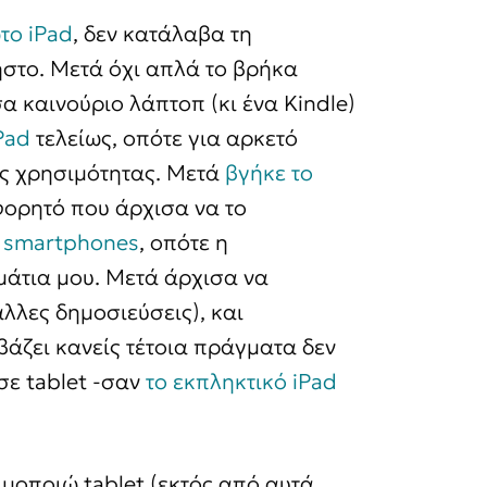
το iPad
, δεν κατάλαβα τη
ηστο. Μετά όχι απλά το βρήκα
 καινούριο λάπτοπ (κι ένα Kindle)
Pad
τελείως, οπότε για αρκετό
ης χρησιμότητας. Μετά
βγήκε το
 φορητό που άρχισα να το
 smartphones
, οπότε η
μάτια μου. Μετά άρχισα να
άλλες δημοσιεύσεις), και
βάζει κανείς τέτοια πράγματα δεν
 σε tablet -σαν
το εκπληκτικό iPad
ιμοποιώ tablet (εκτός από αυτά