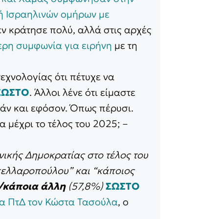
ή Ισραηλινών ομήρων με
δεν κράτησε πολύ, αλλά στις αρχές
ερη συμφωνία για ειρήνη
με τη
τεχνολογίας ότι πέτυχε να
ΣΩΣΤΟ
. Άλλοι λένε ότι είμαστε
 εάν και εφόσον. Όπως πέρυσι.
 μέχρι το τέλος του 2025; –
νικής Δημοκρατίας στο τέλος του
ακελλαροπούλου” και “κάποιος
/κάποια άλλη
(57,8%)
ΣΩΣΤΟ
ια ΠτΔ τον Κώστα Τασούλα
, ο