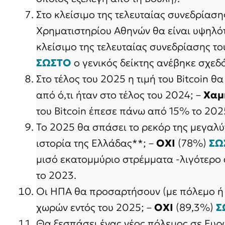
Στο κλείσιμο της τελευταίας συνεδρίαση
Χρηματιστηρίου Αθηνών θα είναι υψηλότ
κλείσιμο της τελευταίας συνεδρίασης το
ΣΩΣΤΟ
ο γενικός δείκτης ανέβηκε σχεδ
Στο τέλος του 2025 η τιμή του Bitcoin θ
από ό,τι ήταν στο τέλος του 2024; –
Χαμ
του Bitcoin έπεσε πάνω από 15% το 202
Το 2025 θα σπάσει το ρεκόρ της μεγαλ
ιστορία της Ελλάδας**; –
ΟΧΙ
(78%)
ΣΩ
μισό εκατομμύριο στρέμματα -λιγότερο 
το 2023.
Οι ΗΠΑ θα προσαρτήσουν (με πόλεμο ή
χωρών εντός του 2025; –
ΟΧΙ
(89,3%)
Σ
Θα ξεσπάσει ένας νέος πόλεμος σε Ευρ