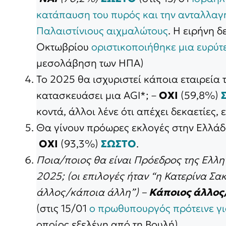
κατάπαυση του πυρός και την ανταλλαγ
Παλαιστίνιους αιχμαλώτους
. Η ειρήνη 
Οκτωβρίου
οριστικοποιήθηκε μια ευρύτ
μεσολάβηση των ΗΠΑ)
Το 2025 θα ισχυριστεί κάποια εταιρεία 
κατασκευάσει μια AGI*; –
ΟΧΙ
(59,8%)
κοντά, άλλοι λένε ότι απέχει δεκαετίες,
Θα γίνουν πρόωρες εκλογές στην Ελλάδα
ΟΧΙ
(93,3%)
ΣΩΣΤΟ
.
Ποια/ποιος θα είναι Πρόεδρος της Ελλη
2025; (οι επιλογές ήταν “η Κατερίνα Σ
άλλος/κάποια άλλη”) –
Κάποιος άλλος
(στις 15/01
ο πρωθυπουργός πρότεινε γ
οποίος εξελέγη από τη Βουλή).