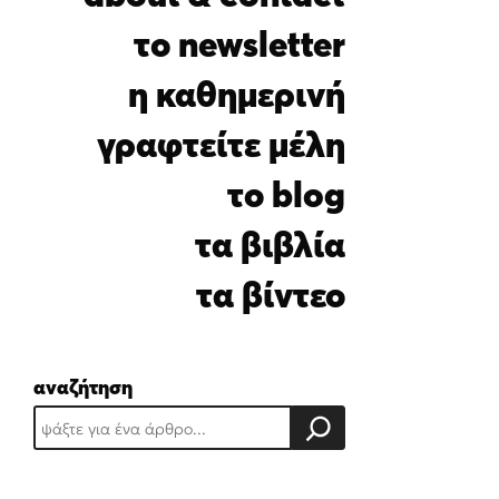
i
l
το newsletter
*
η καθημερινή
γραφτείτε μέλη
το blog
τα βιβλία
τα βίντεο
αναζήτηση