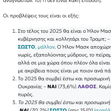
αναγνωστών. 10/11 δεν είναι κακή επίδοση.
Οι προβλέψεις τους είναι οι εξής:
Στο τέλος του 2025 θα είναι ο Ήλον Μα
κυβέρνησης και κολλητάρι του Τραμπ; –
ΣΩΣΤΟ
, μάλλον
. Ο Ήλον Μασκ αποχώρη
νωρίς, εξαπολύοντας μύδρους, το πείρ
αλλά σε μια χώρα όπου πλέον όλα είναι
με ακρίβεια ποιος είναι με ποιον ανά π
Το 2025 θα συμβεί έστω και προσωρινή
Ουκρανία; –
ΝΑΙ
(73,6%)
ΛΑΘΟΣ
. Καμ
πυρός.
Το 2025 θα συμβεί έστω και προσωρινή 
ΝΑΙ
(70,2%)
ΣΩΣΤΟ
(στις 15/01
Ισραήλ