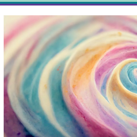
βαση
χόμενο