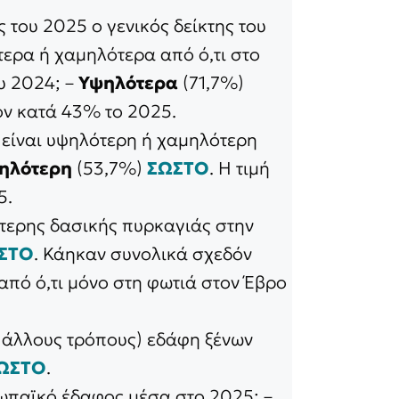
ς του 2025 ο γενικός δείκτης του
ερα ή χαμηλότερα από ό,τι στο
υ 2024; –
Υψηλότερα
(71,7%)
όν κατά 43% το 2025.
α είναι υψηλότερη ή χαμηλότερη
ηλότερη
(53,7%)
ΣΩΣΤΟ
. Η τιμή
5.
ύτερης δασικής πυρκαγιάς στην
ΣΤΟ
. Κάηκαν συνολικά σχεδόν
από ό,τι μόνο στη φωτιά στον Έβρο
 άλλους τρόπους) εδάφη ξένων
ΩΣΤΟ
.
ωπαϊκό έδαφος μέσα στο 2025; –