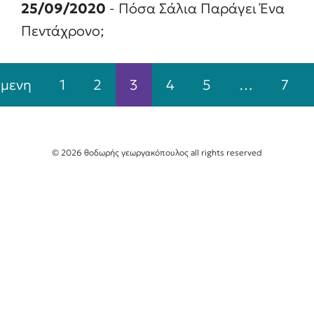
25/09/2020
- Πόσα Σάλια Παράγει Ένα
Πεντάχρονο;
μενη
1
2
3
4
5
…
7
© 2026 θοδωρής γεωργακόπουλος all rights reserved