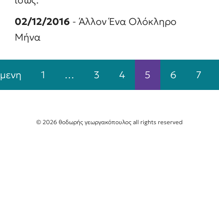
ίσως.
02/12/2016
- Άλλον Ένα Ολόκληρο
Μήνα
μενη
1
…
3
4
5
6
7
© 2026 θοδωρής γεωργακόπουλος all rights reserved